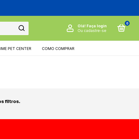
0
Olá!
Faça login
Ou cadastre-se
RIME PET CENTER
COMO COMPRAR
 filtros.