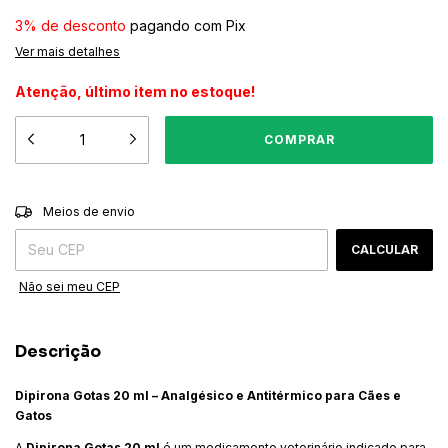
3% de desconto
pagando com Pix
Ver mais detalhes
Atenção, último item no estoque!
ALTERAR CEP
Entregas para o CEP:
Meios de envio
CALCULAR
Não sei meu CEP
Descrição
Dipirona Gotas 20 ml – Analgésico e Antitérmico para Cães e
Gatos
A
Dipirona Gotas 20 ml
é um medicamento veterinário indicado para