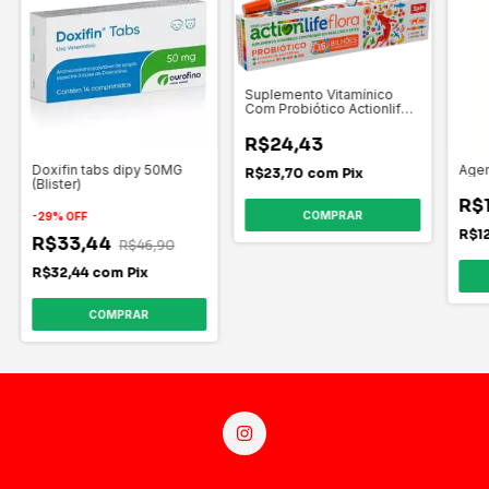
Suplemento Vitamínico
Com Probiótico Actionlife
Flora 6g
R$24,43
Doxifin tabs dipy 50MG
Age
R$23,70
com
Pix
(Blister)
R$1
-
29
%
OFF
R$1
R$33,44
R$46,90
R$32,44
com
Pix